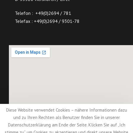
Telefon : +49(0)2694 / 781
Telefax : +49(0)2694 / 9301-78
Diese Website verwendet Cookies – nähere Informationen dazu
und zu Ihren Rechten als Benutzer finden Sie in unserer
Kritik & Anregungen zur Seite & Facebook
Datenschutzerklärung am Ende der Seite. Klicken Sie auf „Ich
stimme zu“, um Cookies zu akzeptieren und direkt unsere Website