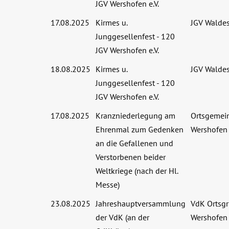
JGV Wershofen e.V.
17.08.2025
Kirmes u.
JGV Waldes
Junggesellenfest - 120
JGV Wershofen e.V.
18.08.2025
Kirmes u.
JGV Waldes
Junggesellenfest - 120
JGV Wershofen e.V.
17.08.2025
Kranzniederlegung am
Ortsgemei
Ehrenmal zum Gedenken
Wershofen
an die Gefallenen und
Verstorbenen beider
Weltkriege (nach der Hl.
Messe)
23.08.2025
Jahreshauptversammlung
VdK Ortsg
der VdK (an der
Wershofen