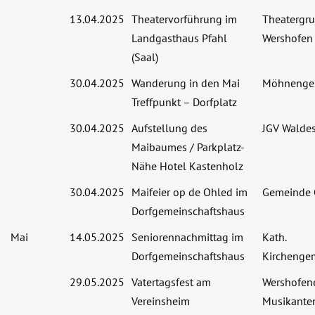
13.04.2025
Theatervorführung im
Theatergr
Landgasthaus Pfahl
Wershofen
(Saal)
30.04.2025
Wanderung in den Mai
Möhnenges
Treffpunkt – Dorfplatz
30.04.2025
Aufstellung des
JGV Waldes
Maibaumes / Parkplatz-
Nähe Hotel Kastenholz
30.04.2025
Maifeier op de Ohled im
Gemeinde 
Dorfgemeinschaftshaus
Mai
14.05.2025
Seniorennachmittag im
Kath.
Dorfgemeinschaftshaus
Kirchenge
29.05.2025
Vatertagsfest am
Wershofen
Vereinsheim
Musikanten