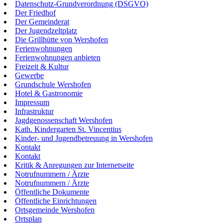
Datenschutz-Grundverordnung (DSGVO)
Der Friedhof
Der Gemeinderat
Der Jugendzeltplatz
Die Grillhütte von Wershofen
Ferienwohnungen
Ferienwohnungen anbieten
Freizeit & Kultur
Gewerbe
Grundschule Wershofen
Hotel & Gastronomie
Impressum
Infrastruktur
Jagdgenossenschaft Wershofen
Kath. Kindergarten St. Vincentius
Kinder- und Jugendbetreuung in Wershofen
Kontakt
Kontakt
Kritik & Anregungen zur Internetseite
Notrufnummern / Ärzte
Notrufnummern / Ärzte
Öffentliche Dokumente
Öffentliche Einrichtungen
Ortsgemeinde Wershofen
Ortsplan