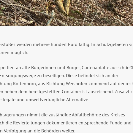
rstoßes werden mehrere hundert Euro fällig. In Schutzgebieten s
ionen möglich.
pelliert an alle Bürgerinnen und Bürger, Gartenabfälle ausschließ
ntsorgungswege zu beseitigen. Diese befindet sich an der
chtung Kottenborn, aus Richtung Wershofen kommend auf der rec
en neben dem bereitgestellten Container ist ausreichend. Zusätzli
e legale und umweltverträgliche Alternative.
Ablagerungen nimmt die zuständige Abfallbehörde des Kreises
uch die Revierleitungen dokumentieren entsprechende Funde und
en Verfolgung an die Behörden weiter.