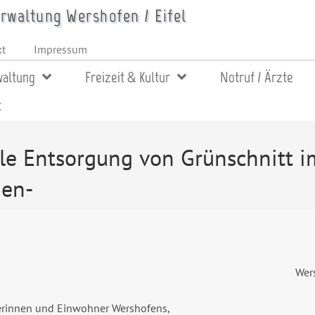
waltung Wershofen / Eifel
kt
Impressum
altung
Freizeit & Kultur
Notruf / Ärzte
t
ale Entsorgung von Grünschnitt 
gen-
Wer
rinnen und Einwohner Wershofens,