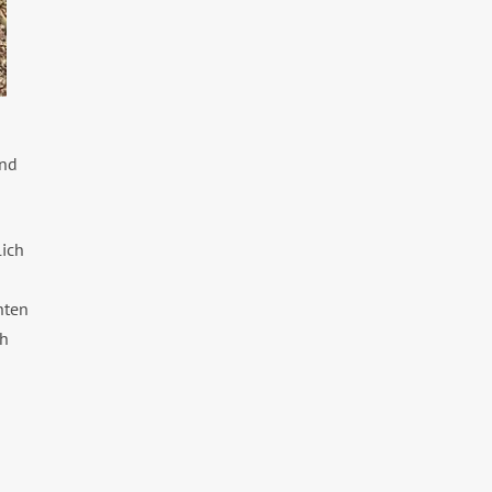
ind
lich
hten
ch