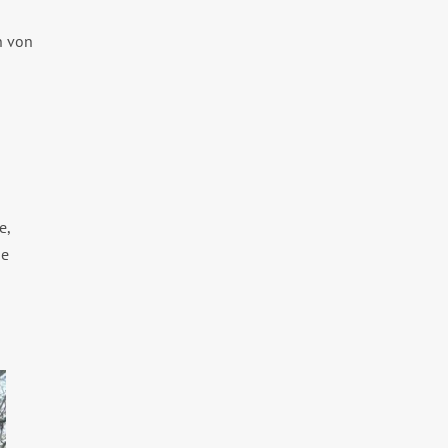
n von
e,
he