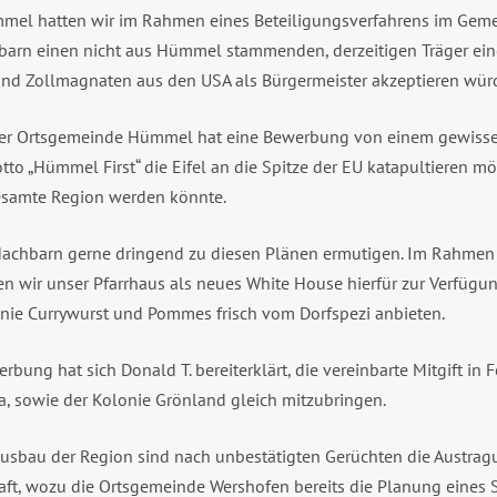
l hatten wir im Rahmen eines Beteiligungsverfahrens im Gemei
hbarn einen nicht aus Hümmel stammenden, derzeitigen Träger ein
und Zollmagnaten aus den USA als Bürgermeister akzeptieren wür
r Ortsgemeinde Hümmel hat eine Bewerbung von einem gewissen 
to „Hümmel First“ die Eifel an die Spitze der EU katapultieren m
gesamte Region werden könnte.
achbarn gerne dringend zu diesen Plänen ermutigen. Im Rahmen
 wir unser Pfarrhaus als neues White House hierfür zur Verfügu
ie Currywurst und Pommes frisch vom Dorfspezi anbieten.
ung hat sich Donald T. bereiterklärt, die vereinbarte Mitgift in 
, sowie der Kolonie Grönland gleich mitzubringen.
usbau der Region sind nach unbestätigten Gerüchten die Austrag
aft, wozu die Ortsgemeinde Wershofen bereits die Planung eine