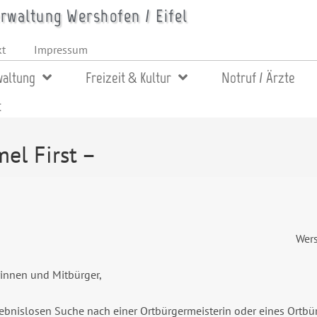
waltung Wershofen / Eifel
kt
Impressum
altung
Freizeit & Kultur
Notruf / Ärzte
t
l First –
Wer
innen und Mitbürger,
gebnislosen Suche nach einer Ortbürgermeisterin oder eines Ortbür