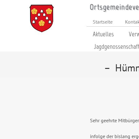
Ortsgemeindever
Startseite
Konta
Aktuelles
Verw
Jagdgenossenschaf
– Hümme
Sehr geehrte Mitbürger
infolge der bislang er