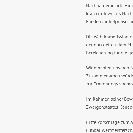
Nachbargemeinde Hümme
klären, ob wir als Nac
Friedensnobelpreises 
Die Wahlkommission de
der nun getreu dem Mot
Bereicherung für die 
Wir möchten unseren N
Zusammenarbeit würden
zur Ernennungszeremon
Im Rahmen seiner Bewerb
Zwergenstaates Kanada
Erste Vorschläge zum A
Fußballweltmeistersch