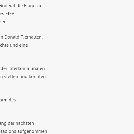
nderat die Frage zu
es FIFA
den.
Donald T. erhalten,
öchte und eine
 der interkommunalen
ng stellen und könnten
Form des
ung der nächsten
s Stadions aufgenommen