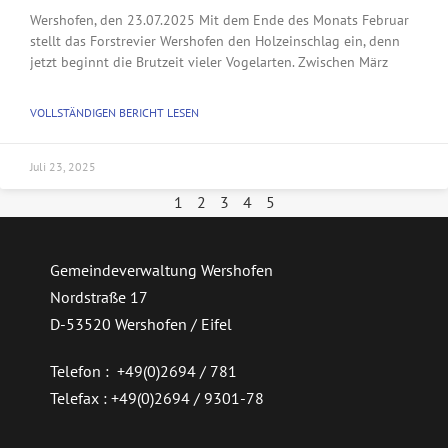
Wershofen, den 23.07.2025 Mit dem Ende des Monats Februar
stellt das Forstrevier Wershofen den Holzeinschlag ein, denn
jetzt beginnt die Brutzeit vieler Vogelarten. Zwischen März
VOLLSTÄNDIGEN BERICHT LESEN
Juli 23, 2025
1
2
3
4
5
Gemeindeverwaltung Wershofen
Nordstraße 17
D-53520 Wershofen / Eifel
Telefon : +49(0)2694 / 781
Telefax : +49(0)2694 / 9301-78